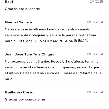
Raul
1/4/2025
Gracias por el aporte
Manuel Santizo
12/13/2024
Cafésa aun esta allí muy buenos recuerdos cuando
salíamos a duscotequiar y allí era la parada obligatoria
para el. HOTdog O LA SOPA MARUCHAN😍😍🤭🤭
Juan José Toje Toje Chiquin
12/13/2024
No recuerdo cual fué antes Pecos Bill o Cafesa, tenian un
servicio parecido y buenas hamnurguesas, recuerdo que
el último Cafesa estaba cerca de Funerales Reforma de la
6a.Z.9
Guillermo Corzo
12/13/2024
Gracias por compartir m