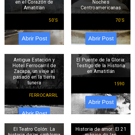
en el Corazón de
Noches
Amatitlán
Centroamericanas
50'S
70'S
Abrir Post
Abrir Post
Antigua Estación y
El Puente de la Gloria:
Hotel Ferrocarril de
Testigo de la Historia
Zacapa, un viaje al
en Amatitlán
pasado en la tierra
tunera
1590
FERROCARRIL
Abrir Post
Abrir Post
El Teatro Colón: La
Historia de amor: El 21
historia de un emblema
mágico de las