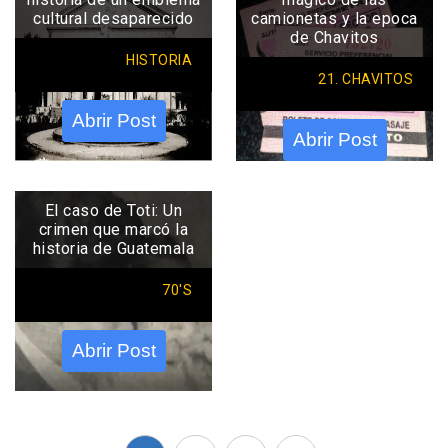
cultural desaparecido
camionetas y la epoca
de Chavitos
HISTORIA
21. CHAVITOS
Abrir Post
Abrir Post
El caso de Toti: Un
crimen que marcó la
historia de Guatemala
70'S
Abrir Post