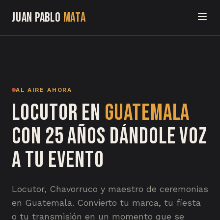
Juan Pablo
Mata
Inicio
Demo
AL AIRE AHORA
Sobre mí
Locutor en
Guatemala
Servicios
con 25 años dándole voz
Herramientas
a tu evento
Chavorrucadas
Locutor, Chavorruco y maestro de ceremonias
Contacto
en Guatemala. Convierto tu marca, tu fiesta
o tu transmisión en un momento que se