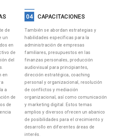
AS
04
CAPACITACIONES
te de
También se abordan estrategias y
e un
habilidades específicas para la
ados en
administración de empresas
tivo de
familiares, presupuestos en las
ción del
finanzas personales, producción
s.
audiovisual para principiantes,
n en
dirección estratégica, coaching
ra
personal y organizacional, resolución
da a
de conflictos y mediación
ación de
organizacional, así como comunicación
os de
y marketing digital. Estos temas
lencia
amplios y diversos ofrecen un abanico
de posibilidades para el crecimiento y
desarrollo en diferentes áreas de
interés.