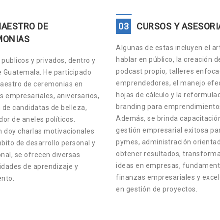
AESTRO DE
03
CURSOS Y ASESORI
MONIAS
Algunas de estas incluyen el ar
hablar en público, la creación d
publicos y privados, dentro y
podcast propio, talleres enfoc
e Guatemala. He participado
emprendedores, el manejo efec
estro de ceremonias en
hojas de cálculo y la reformula
s empresariales, aniversarios,
branding para emprendimiento
 de candidatas de belleza,
Además, se brinda capacitació
or de aneles políticos.
gestión empresarial exitosa pa
 doy charlas motivacionales
pymes, administración orienta
bito de desarrollo personal y
obtener resultados, transform
nal, se ofrecen diversas
ideas en empresas, fundament
idades de aprendizaje y
finanzas empresariales y exce
ento.
en gestión de proyectos.