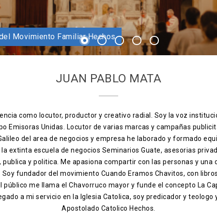
dor Apostolado Hechos
 catolico fundador del Movimiento Familiar Hechos
1
2
3
4
5
JUAN PABLO MATA
ncia como locutor, productor y creativo radial. Soy la voz instituci
po Emisoras Unidas. Locutor de varias marcas y campañas publicit
 Galileo del area de negocios y empresa he laborado y formado equ
, la extinta escuela de negocios Seminarios Guate, asesorias priva
ia, publica y politica. Me apasiona compartir con las personas y una
s. Soy fundador del movimiento Cuando Eramos Chavitos, con libro
el público me llama el Chavorruco mayor y funde el concepto La Ca
egado a mi servicio en la Iglesia Catolica, soy predicador y teologo
Apostolado Catolico Hechos.