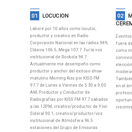
01
LOCUCION
02
M
CERE
Laboré por 10 años como locutor,
productor y creativo en Radio
Eventos 
Corporación Nacional en las radios 949,
fuera d
Clásica 106.5, Mega 107.7. Fuí la voz
como ma
institucional de Rockola 94.7.
convivio
Actualmente me desempeño como
elección
productor y anchor del exitoso show
moderad
matutino Morning Kiss por KISS FM
También
97.7 de Lunes a Viernes de 5:30 a 9:00
en el ám
AM, Productor y Conductor de
profesio
Radiografías por KISS FM 97.7 sabados
oportun
a las 12PM, creativo/productor de Yosi
crecimi
Sideral 90.1, creativo/productor/voz
institucional de Atmósfera 96.5
estaciones del Grupo de Emisoras