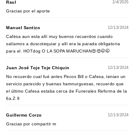
Raul
1/4/2025
Gracias por el aporte
Manuel Santizo
12/13/2024
Cafésa aun esta allí muy buenos recuerdos cuando
salíamos a duscotequiar y allí era la parada obligatoria
para el. HOTdog O LA SOPA MARUCHAN😍😍🤭🤭
Juan José Toje Toje Chiquin
12/13/2024
No recuerdo cual fué antes Pecos Bill o Cafesa, tenian un
servicio parecido y buenas hamnurguesas, recuerdo que
el último Cafesa estaba cerca de Funerales Reforma de la
6a.Z.9
Guillermo Corzo
12/13/2024
Gracias por compartir m