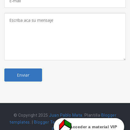
© Copyright 2025
Juan Pablo Mata
. Plantilla
Blogger
templates
. |
Blogger Templates
|
Herramienta alojada en
Acceder a material VIP
Emarket502 |