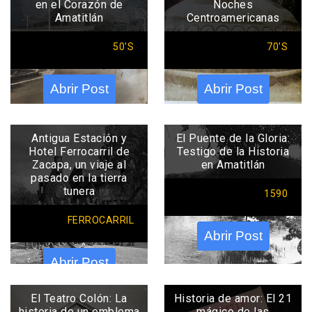
en el Corazón de
Noches
Amatitlán
Centroamericanas
50'S
70'S
Abrir Post
Abrir Post
Antigua Estación y
El Puente de la Gloria:
Hotel Ferrocarril de
Testigo de la Historia
Zacapa, un viaje al
en Amatitlán
pasado en la tierra
tunera
1590
FERROCARRIL
Abrir Post
Abrir Post
El Teatro Colón: La
Historia de amor: El 21
historia de un emblema
mágico de las