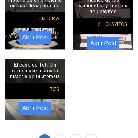
cultural desaparecido
camionetas y la epoca
de Chavitos
HISTORIA
21. CHAVITOS
Abrir Post
Abrir Post
El caso de Toti: Un
crimen que marcó la
historia de Guatemala
70'S
Abrir Post