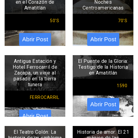
en el Corazón de
Noches
Amatitlán
Centroamericanas
50'S
70'S
Abrir Post
Abrir Post
Antigua Estación y
El Puente de la Gloria:
Hotel Ferrocarril de
Testigo de la Historia
Zacapa, un viaje al
en Amatitlán
pasado en la tierra
tunera
1590
FERROCARRIL
Abrir Post
Abrir Post
El Teatro Colón: La
Historia de amor: El 21
historia de un emblema
mágico de las