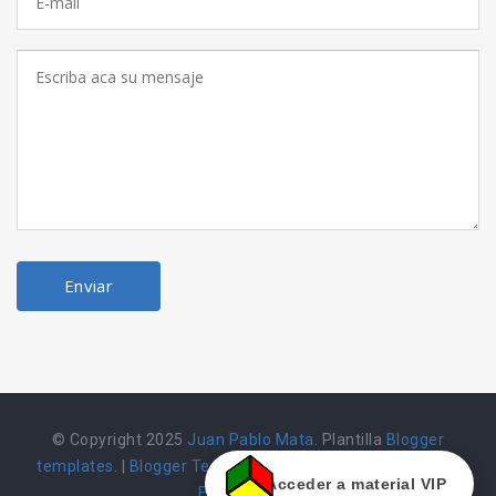
© Copyright 2025
Juan Pablo Mata
. Plantilla
Blogger
templates
. |
Blogger Templates
|
Herramienta alojada en
Acceder a material VIP
Emarket502 |