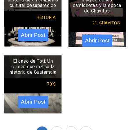
cultural desaparecido
camionetas y la epoca
de Chavitos
HISTORIA
21. CHAVITOS
Abrir Post
Abrir Post
El caso de Toti: Un
crimen que marcó la
historia de Guatemala
70'S
Abrir Post