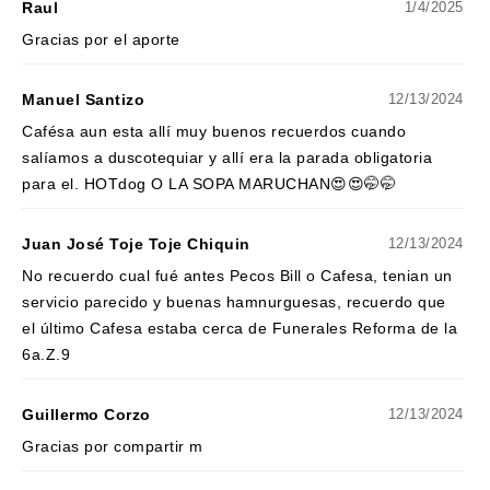
Raul
1/4/2025
Gracias por el aporte
Manuel Santizo
12/13/2024
Cafésa aun esta allí muy buenos recuerdos cuando
salíamos a duscotequiar y allí era la parada obligatoria
para el. HOTdog O LA SOPA MARUCHAN😍😍🤭🤭
Juan José Toje Toje Chiquin
12/13/2024
No recuerdo cual fué antes Pecos Bill o Cafesa, tenian un
servicio parecido y buenas hamnurguesas, recuerdo que
el último Cafesa estaba cerca de Funerales Reforma de la
6a.Z.9
Guillermo Corzo
12/13/2024
Gracias por compartir m