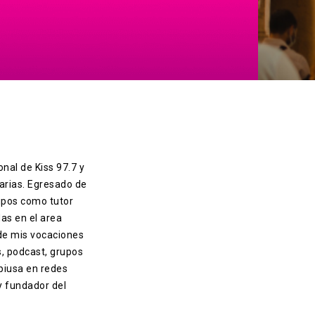
onal de Kiss 97.7 y
arias. Egresado de
ipos como tutor
das en el area
 de mis vocaciones
s, podcast, grupos
piusa en redes
 y fundador del