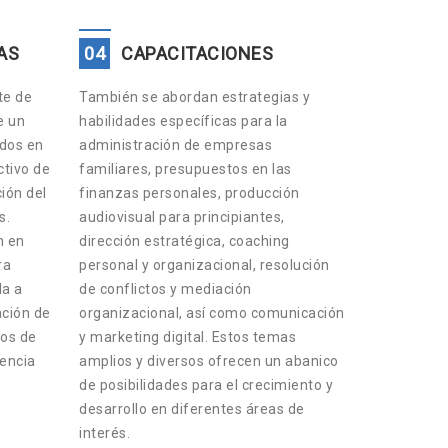
AS
04
CAPACITACIONES
te de
También se abordan estrategias y
e un
habilidades específicas para la
ados en
administración de empresas
tivo de
familiares, presupuestos en las
ción del
finanzas personales, producción
s.
audiovisual para principiantes,
n en
dirección estratégica, coaching
ra
personal y organizacional, resolución
da a
de conflictos y mediación
ación de
organizacional, así como comunicación
os de
y marketing digital. Estos temas
lencia
amplios y diversos ofrecen un abanico
de posibilidades para el crecimiento y
desarrollo en diferentes áreas de
interés.