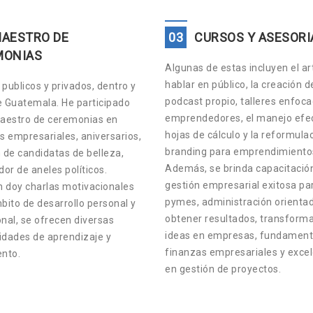
AESTRO DE
03
CURSOS Y ASESORI
MONIAS
Algunas de estas incluyen el ar
hablar en público, la creación d
publicos y privados, dentro y
podcast propio, talleres enfoc
e Guatemala. He participado
emprendedores, el manejo efec
estro de ceremonias en
hojas de cálculo y la reformula
s empresariales, aniversarios,
branding para emprendimiento
 de candidatas de belleza,
Además, se brinda capacitació
or de aneles políticos.
gestión empresarial exitosa pa
 doy charlas motivacionales
pymes, administración orienta
bito de desarrollo personal y
obtener resultados, transform
nal, se ofrecen diversas
ideas en empresas, fundament
idades de aprendizaje y
finanzas empresariales y exce
ento.
en gestión de proyectos.