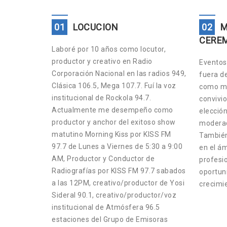
01
LOCUCION
02
M
CERE
Laboré por 10 años como locutor,
productor y creativo en Radio
Eventos 
Corporación Nacional en las radios 949,
fuera d
Clásica 106.5, Mega 107.7. Fuí la voz
como ma
institucional de Rockola 94.7.
convivio
Actualmente me desempeño como
elección
productor y anchor del exitoso show
moderad
matutino Morning Kiss por KISS FM
También
97.7 de Lunes a Viernes de 5:30 a 9:00
en el ám
AM, Productor y Conductor de
profesio
Radiografías por KISS FM 97.7 sabados
oportun
a las 12PM, creativo/productor de Yosi
crecimi
Sideral 90.1, creativo/productor/voz
institucional de Atmósfera 96.5
estaciones del Grupo de Emisoras