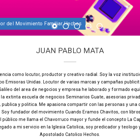
dador Apostolado Hechos
o catolico fundador del Movimiento Familiar Hechos
1
2
3
4
5
JUAN PABLO MATA
ncia como locutor, productor y creativo radial. Soy la voz instituci
po Emisoras Unidas. Locutor de varias marcas y campañas publicit
 Galileo del area de negocios y empresa he laborado y formado equ
, la extinta escuela de negocios Seminarios Guate, asesorias priva
ia, publica y politica. Me apasiona compartir con las personas y una
s. Soy fundador del movimiento Cuando Eramos Chavitos, con libro
el público me llama el Chavorruco mayor y funde el concepto La Ca
egado a mi servicio en la Iglesia Catolica, soy predicador y teologo
Apostolado Catolico Hechos.