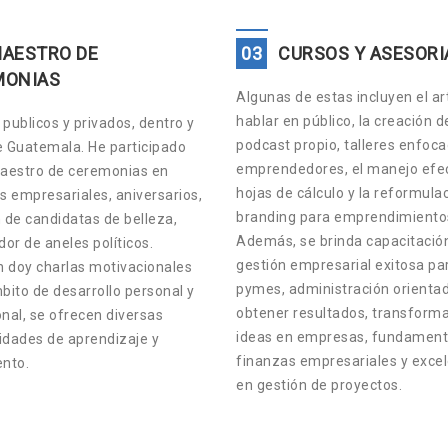
AESTRO DE
03
CURSOS Y ASESORI
MONIAS
Algunas de estas incluyen el ar
hablar en público, la creación d
publicos y privados, dentro y
podcast propio, talleres enfoc
e Guatemala. He participado
emprendedores, el manejo efec
estro de ceremonias en
hojas de cálculo y la reformula
s empresariales, aniversarios,
branding para emprendimiento
 de candidatas de belleza,
Además, se brinda capacitació
or de aneles políticos.
gestión empresarial exitosa pa
 doy charlas motivacionales
pymes, administración orienta
bito de desarrollo personal y
obtener resultados, transform
nal, se ofrecen diversas
ideas en empresas, fundament
idades de aprendizaje y
finanzas empresariales y exce
ento.
en gestión de proyectos.