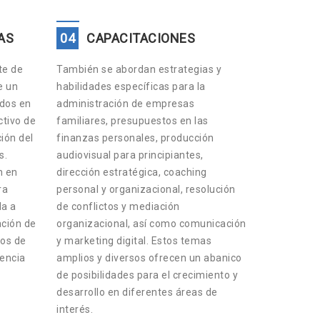
AS
04
CAPACITACIONES
te de
También se abordan estrategias y
e un
habilidades específicas para la
ados en
administración de empresas
tivo de
familiares, presupuestos en las
ción del
finanzas personales, producción
s.
audiovisual para principiantes,
n en
dirección estratégica, coaching
ra
personal y organizacional, resolución
da a
de conflictos y mediación
ación de
organizacional, así como comunicación
os de
y marketing digital. Estos temas
lencia
amplios y diversos ofrecen un abanico
de posibilidades para el crecimiento y
desarrollo en diferentes áreas de
interés.