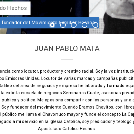
undador Apostolado Hechos
ogo catolico fundador del Movimiento Familiar Hechos
1
2
3
4
5
JUAN PABLO MATA
ncia como locutor, productor y creativo radial. Soy la voz instituci
po Emisoras Unidas. Locutor de varias marcas y campañas publicit
 Galileo del area de negocios y empresa he laborado y formado equ
, la extinta escuela de negocios Seminarios Guate, asesorias priva
ia, publica y politica. Me apasiona compartir con las personas y una
s. Soy fundador del movimiento Cuando Eramos Chavitos, con libro
el público me llama el Chavorruco mayor y funde el concepto La Ca
egado a mi servicio en la Iglesia Catolica, soy predicador y teologo
Apostolado Catolico Hechos.