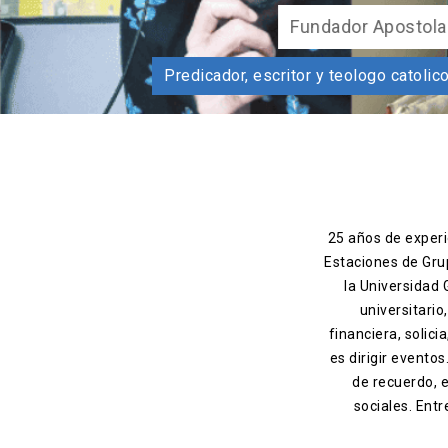
F
Predicador, escritor y teol
25 años de experie
Estaciones de Gru
la Universidad
universitario
financiera, solic
es dirigir evento
de recuerdo, 
sociales. Entr