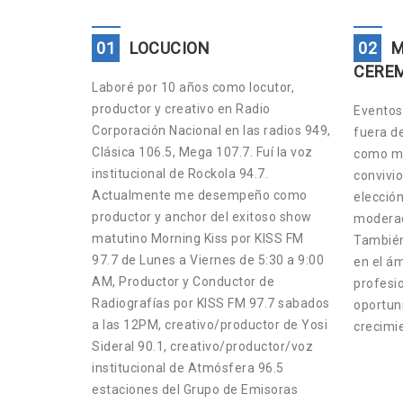
01
LOCUCION
02
M
CERE
Laboré por 10 años como locutor,
productor y creativo en Radio
Eventos 
Corporación Nacional en las radios 949,
fuera d
Clásica 106.5, Mega 107.7. Fuí la voz
como ma
institucional de Rockola 94.7.
convivio
Actualmente me desempeño como
elección
productor y anchor del exitoso show
moderad
matutino Morning Kiss por KISS FM
También
97.7 de Lunes a Viernes de 5:30 a 9:00
en el ám
AM, Productor y Conductor de
profesio
Radiografías por KISS FM 97.7 sabados
oportun
a las 12PM, creativo/productor de Yosi
crecimi
Sideral 90.1, creativo/productor/voz
institucional de Atmósfera 96.5
estaciones del Grupo de Emisoras