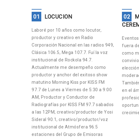
01
LOCUCION
02
M
CERE
Laboré por 10 años como locutor,
productor y creativo en Radio
Eventos 
Corporación Nacional en las radios 949,
fuera d
Clásica 106.5, Mega 107.7. Fuí la voz
como ma
institucional de Rockola 94.7.
convivio
Actualmente me desempeño como
elección
productor y anchor del exitoso show
moderad
matutino Morning Kiss por KISS FM
También
97.7 de Lunes a Viernes de 5:30 a 9:00
en el ám
AM, Productor y Conductor de
profesio
Radiografías por KISS FM 97.7 sabados
oportun
a las 12PM, creativo/productor de Yosi
crecimi
Sideral 90.1, creativo/productor/voz
institucional de Atmósfera 96.5
estaciones del Grupo de Emisoras