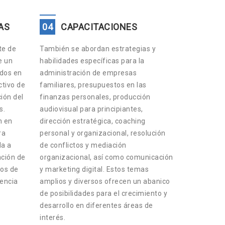
AS
04
CAPACITACIONES
te de
También se abordan estrategias y
e un
habilidades específicas para la
ados en
administración de empresas
tivo de
familiares, presupuestos en las
ción del
finanzas personales, producción
s.
audiovisual para principiantes,
n en
dirección estratégica, coaching
ra
personal y organizacional, resolución
da a
de conflictos y mediación
ación de
organizacional, así como comunicación
os de
y marketing digital. Estos temas
lencia
amplios y diversos ofrecen un abanico
de posibilidades para el crecimiento y
desarrollo en diferentes áreas de
interés.