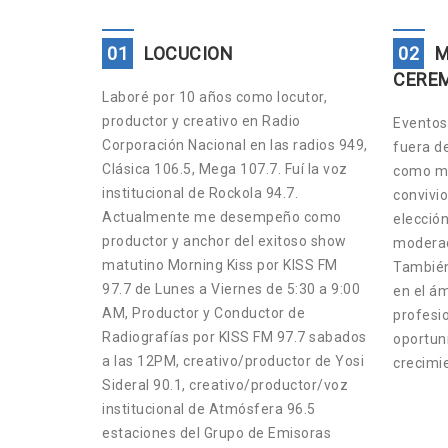
01
LOCUCION
02
M
CERE
Laboré por 10 años como locutor,
productor y creativo en Radio
Eventos 
Corporación Nacional en las radios 949,
fuera d
Clásica 106.5, Mega 107.7. Fuí la voz
como ma
institucional de Rockola 94.7.
convivio
Actualmente me desempeño como
elección
productor y anchor del exitoso show
moderad
matutino Morning Kiss por KISS FM
También
97.7 de Lunes a Viernes de 5:30 a 9:00
en el ám
AM, Productor y Conductor de
profesio
Radiografías por KISS FM 97.7 sabados
oportun
a las 12PM, creativo/productor de Yosi
crecimi
Sideral 90.1, creativo/productor/voz
institucional de Atmósfera 96.5
estaciones del Grupo de Emisoras