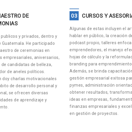
AESTRO DE
03
CURSOS Y ASESORI
MONIAS
Algunas de estas incluyen el ar
hablar en público, la creación d
publicos y privados, dentro y
podcast propio, talleres enfoc
e Guatemala. He participado
emprendedores, el manejo efec
estro de ceremonias en
hojas de cálculo y la reformula
s empresariales, aniversarios,
branding para emprendimiento
 de candidatas de belleza,
Además, se brinda capacitació
or de aneles políticos.
gestión empresarial exitosa pa
 doy charlas motivacionales
pymes, administración orienta
bito de desarrollo personal y
obtener resultados, transform
nal, se ofrecen diversas
ideas en empresas, fundament
idades de aprendizaje y
finanzas empresariales y exce
ento.
en gestión de proyectos.