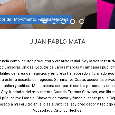
dador Apostolado Hechos
go catolico fundador del Movimiento Familiar Hechos
1
2
3
4
5
JUAN PABLO MATA
ncia como locutor, productor y creativo radial. Soy la voz instituci
po Emisoras Unidas. Locutor de varias marcas y campañas publicit
 Galileo del area de negocios y empresa he laborado y formado equ
, la extinta escuela de negocios Seminarios Guate, asesorias priva
ia, publica y politica. Me apasiona compartir con las personas y una
s. Soy fundador del movimiento Cuando Eramos Chavitos, con libro
el público me llama el Chavorruco mayor y funde el concepto La Ca
egado a mi servicio en la Iglesia Catolica, soy predicador y teologo
Apostolado Catolico Hechos.