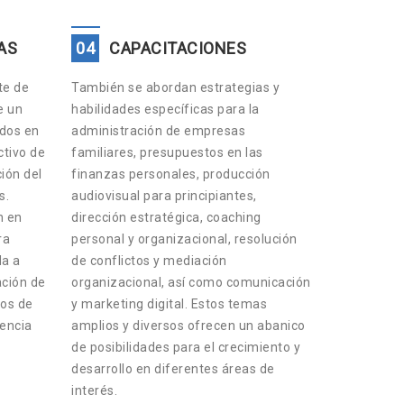
AS
04
CAPACITACIONES
te de
También se abordan estrategias y
e un
habilidades específicas para la
ados en
administración de empresas
tivo de
familiares, presupuestos en las
ción del
finanzas personales, producción
s.
audiovisual para principiantes,
n en
dirección estratégica, coaching
ra
personal y organizacional, resolución
da a
de conflictos y mediación
ación de
organizacional, así como comunicación
os de
y marketing digital. Estos temas
lencia
amplios y diversos ofrecen un abanico
de posibilidades para el crecimiento y
desarrollo en diferentes áreas de
interés.