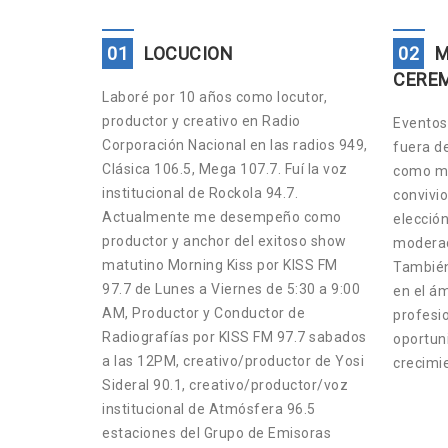
01
LOCUCION
02
M
CERE
Laboré por 10 años como locutor,
productor y creativo en Radio
Eventos 
Corporación Nacional en las radios 949,
fuera d
Clásica 106.5, Mega 107.7. Fuí la voz
como ma
institucional de Rockola 94.7.
convivio
Actualmente me desempeño como
elección
productor y anchor del exitoso show
moderad
matutino Morning Kiss por KISS FM
También
97.7 de Lunes a Viernes de 5:30 a 9:00
en el ám
AM, Productor y Conductor de
profesio
Radiografías por KISS FM 97.7 sabados
oportun
a las 12PM, creativo/productor de Yosi
crecimi
Sideral 90.1, creativo/productor/voz
institucional de Atmósfera 96.5
estaciones del Grupo de Emisoras