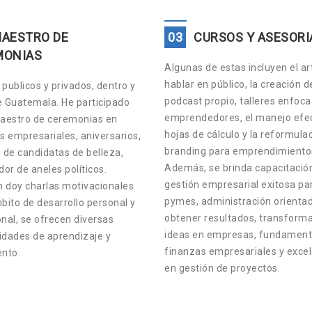
AESTRO DE
03
CURSOS Y ASESORI
MONIAS
Algunas de estas incluyen el ar
hablar en público, la creación d
publicos y privados, dentro y
podcast propio, talleres enfoc
e Guatemala. He participado
emprendedores, el manejo efec
estro de ceremonias en
hojas de cálculo y la reformula
s empresariales, aniversarios,
branding para emprendimiento
 de candidatas de belleza,
Además, se brinda capacitació
or de aneles políticos.
gestión empresarial exitosa pa
 doy charlas motivacionales
pymes, administración orienta
bito de desarrollo personal y
obtener resultados, transform
nal, se ofrecen diversas
ideas en empresas, fundament
idades de aprendizaje y
finanzas empresariales y exce
ento.
en gestión de proyectos.