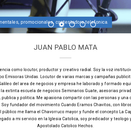
cutor profesional
ncios, documentales, promocionales, contestadora telefonica
1
2
3
4
5
JUAN PABLO MATA
ncia como locutor, productor y creativo radial. Soy la voz instituci
po Emisoras Unidas. Locutor de varias marcas y campañas publicit
 Galileo del area de negocios y empresa he laborado y formado equ
, la extinta escuela de negocios Seminarios Guate, asesorias priva
ia, publica y politica. Me apasiona compartir con las personas y una
s. Soy fundador del movimiento Cuando Eramos Chavitos, con libro
el público me llama el Chavorruco mayor y funde el concepto La Ca
egado a mi servicio en la Iglesia Catolica, soy predicador y teologo
Apostolado Catolico Hechos.