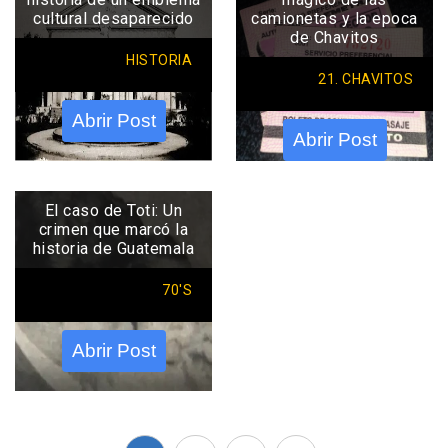
cultural desaparecido
camionetas y la epoca
de Chavitos
HISTORIA
21. CHAVITOS
Abrir Post
Abrir Post
El caso de Toti: Un
crimen que marcó la
historia de Guatemala
70'S
Abrir Post