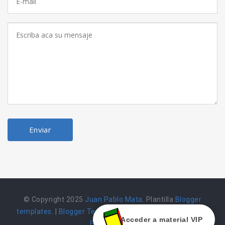
© Copyright 2025
Juan Pablo Mata
. Plantilla
Blogger
templates
. |
Blogger Templates
|
Herramienta alojada en
Acceder a material VIP
Emarket502 |