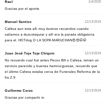
Raul
1/4/2025
Gracias por el aporte
Manuel Santizo
12/13/2024
Cafésa aun esta allí muy buenos recuerdos cuando
salíamos a duscotequiar y allí era la parada obligatoria
para el. HOTdog O LA SOPA MARUCHAN😍😍🤭🤭
Juan José Toje Toje Chiquin
12/13/2024
No recuerdo cual fué antes Pecos Bill o Cafesa, tenian un
servicio parecido y buenas hamnurguesas, recuerdo que
el último Cafesa estaba cerca de Funerales Reforma de la
6a.Z.9
Guillermo Corzo
12/13/2024
Gracias por compartir m