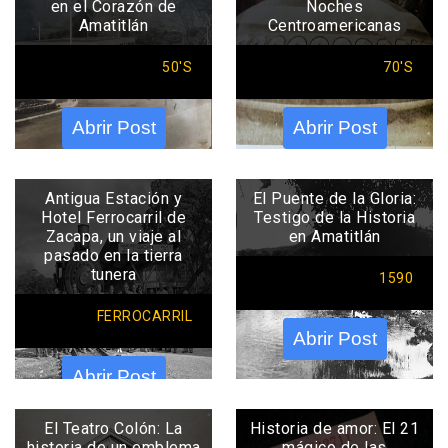
en el Corazón de
Noches
Amatitlán
Centroamericanas
50'S
70'S
Abrir Post
Abrir Post
Antigua Estación y
El Puente de la Gloria:
Hotel Ferrocarril de
Testigo de la Historia
Zacapa, un viaje al
en Amatitlán
pasado en la tierra
tunera
1590
FERROCARRIL
Abrir Post
Abrir Post
El Teatro Colón: La
Historia de amor: El 21
historia de un emblema
mágico de las