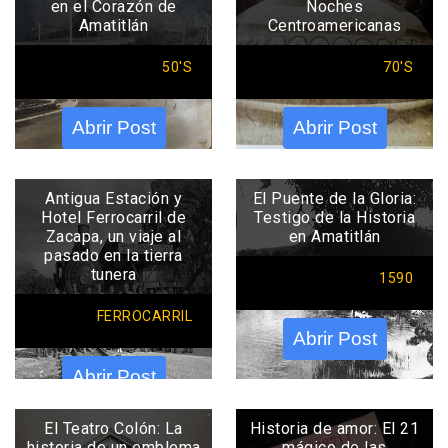
en el Corazón de
Noches
Amatitlán
Centroamericanas
50'S
70'S
Abrir Post
Abrir Post
Antigua Estación y
El Puente de la Gloria:
Hotel Ferrocarril de
Testigo de la Historia
Zacapa, un viaje al
en Amatitlán
pasado en la tierra
tunera
1590
FERROCARRIL
Abrir Post
Abrir Post
El Teatro Colón: La
Historia de amor: El 21
historia de un emblema
mágico de las