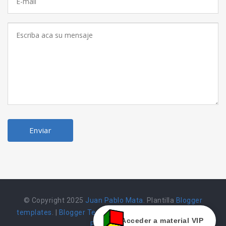
© Copyright 2025
Juan Pablo Mata
. Plantilla
Blogger
templates
. |
Blogger Templates
|
Herramienta alojada en
Acceder a material VIP
Emarket502 |