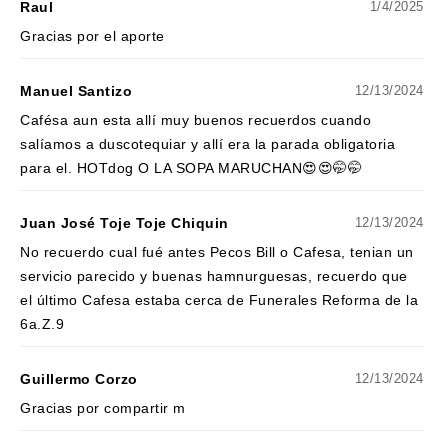
Raul
1/4/2025
Gracias por el aporte
Manuel Santizo
12/13/2024
Cafésa aun esta allí muy buenos recuerdos cuando
salíamos a duscotequiar y allí era la parada obligatoria
para el. HOTdog O LA SOPA MARUCHAN😍😍🤭🤭
Juan José Toje Toje Chiquin
12/13/2024
No recuerdo cual fué antes Pecos Bill o Cafesa, tenian un
servicio parecido y buenas hamnurguesas, recuerdo que
el último Cafesa estaba cerca de Funerales Reforma de la
6a.Z.9
Guillermo Corzo
12/13/2024
Gracias por compartir m