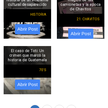
cultural desaparecido
camionetas y la epoca
de Chavitos
HISTORIA
21. CHAVITOS
Abrir Post
Abrir Post
El caso de Toti: Un
crimen que marcó la
historia de Guatemala
70'S
Abrir Post