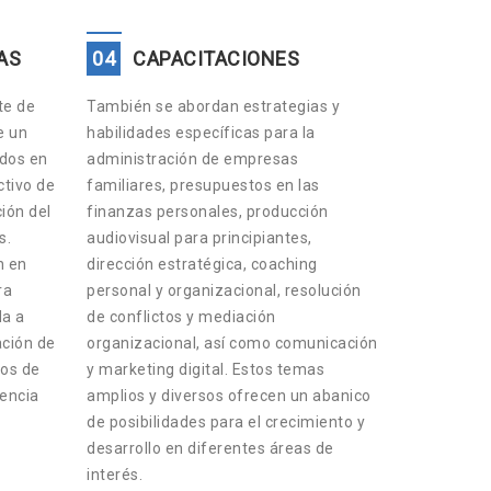
AS
04
CAPACITACIONES
te de
También se abordan estrategias y
e un
habilidades específicas para la
ados en
administración de empresas
tivo de
familiares, presupuestos en las
ción del
finanzas personales, producción
s.
audiovisual para principiantes,
n en
dirección estratégica, coaching
ra
personal y organizacional, resolución
da a
de conflictos y mediación
ación de
organizacional, así como comunicación
os de
y marketing digital. Estos temas
lencia
amplios y diversos ofrecen un abanico
de posibilidades para el crecimiento y
desarrollo en diferentes áreas de
interés.