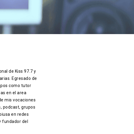
a.
onal de Kiss 97.7 y
arias. Egresado de
ipos como tutor
das en el area
 de mis vocaciones
s, podcast, grupos
piusa en redes
 y fundador del