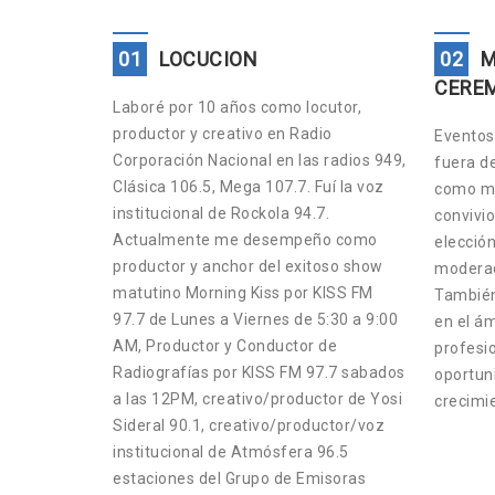
01
LOCUCION
02
M
CERE
Laboré por 10 años como locutor,
productor y creativo en Radio
Eventos 
Corporación Nacional en las radios 949,
fuera d
Clásica 106.5, Mega 107.7. Fuí la voz
como ma
institucional de Rockola 94.7.
convivio
Actualmente me desempeño como
elección
productor y anchor del exitoso show
moderad
matutino Morning Kiss por KISS FM
También
97.7 de Lunes a Viernes de 5:30 a 9:00
en el ám
AM, Productor y Conductor de
profesio
Radiografías por KISS FM 97.7 sabados
oportun
a las 12PM, creativo/productor de Yosi
crecimi
Sideral 90.1, creativo/productor/voz
institucional de Atmósfera 96.5
estaciones del Grupo de Emisoras