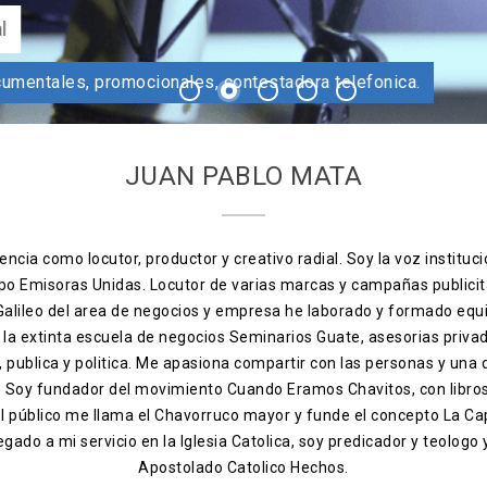
ocutor profesional
ncios, documentales, promocionales, contestadora telefonic
1
2
3
4
5
JUAN PABLO MATA
ncia como locutor, productor y creativo radial. Soy la voz instituci
po Emisoras Unidas. Locutor de varias marcas y campañas publicit
 Galileo del area de negocios y empresa he laborado y formado equ
, la extinta escuela de negocios Seminarios Guate, asesorias priva
ia, publica y politica. Me apasiona compartir con las personas y una
s. Soy fundador del movimiento Cuando Eramos Chavitos, con libro
el público me llama el Chavorruco mayor y funde el concepto La Ca
egado a mi servicio en la Iglesia Catolica, soy predicador y teologo
Apostolado Catolico Hechos.