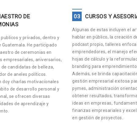
AESTRO DE
03
CURSOS Y ASESORI
MONIAS
Algunas de estas incluyen el ar
hablar en público, la creación d
publicos y privados, dentro y
podcast propio, talleres enfoc
e Guatemala. He participado
emprendedores, el manejo efec
estro de ceremonias en
hojas de cálculo y la reformula
s empresariales, aniversarios,
branding para emprendimiento
 de candidatas de belleza,
Además, se brinda capacitació
or de aneles políticos.
gestión empresarial exitosa pa
 doy charlas motivacionales
pymes, administración orienta
bito de desarrollo personal y
obtener resultados, transform
nal, se ofrecen diversas
ideas en empresas, fundament
idades de aprendizaje y
finanzas empresariales y exce
ento.
en gestión de proyectos.