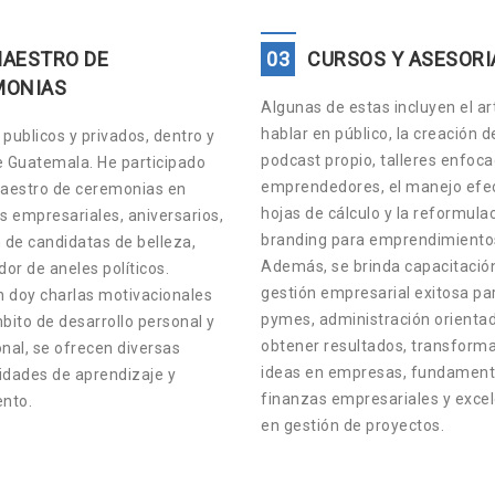
AESTRO DE
03
CURSOS Y ASESORI
MONIAS
Algunas de estas incluyen el ar
hablar en público, la creación d
publicos y privados, dentro y
podcast propio, talleres enfoc
e Guatemala. He participado
emprendedores, el manejo efec
estro de ceremonias en
hojas de cálculo y la reformula
s empresariales, aniversarios,
branding para emprendimiento
 de candidatas de belleza,
Además, se brinda capacitació
or de aneles políticos.
gestión empresarial exitosa pa
 doy charlas motivacionales
pymes, administración orienta
bito de desarrollo personal y
obtener resultados, transform
nal, se ofrecen diversas
ideas en empresas, fundament
idades de aprendizaje y
finanzas empresariales y exce
ento.
en gestión de proyectos.