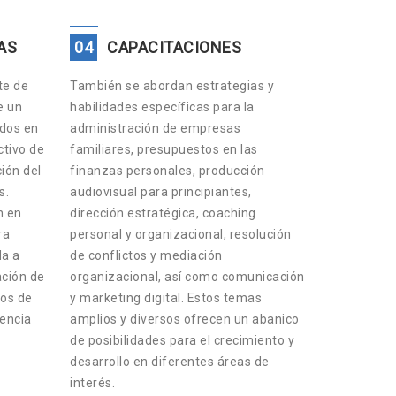
AS
04
CAPACITACIONES
te de
También se abordan estrategias y
e un
habilidades específicas para la
ados en
administración de empresas
tivo de
familiares, presupuestos en las
ción del
finanzas personales, producción
s.
audiovisual para principiantes,
n en
dirección estratégica, coaching
ra
personal y organizacional, resolución
da a
de conflictos y mediación
ación de
organizacional, así como comunicación
os de
y marketing digital. Estos temas
lencia
amplios y diversos ofrecen un abanico
de posibilidades para el crecimiento y
desarrollo en diferentes áreas de
interés.