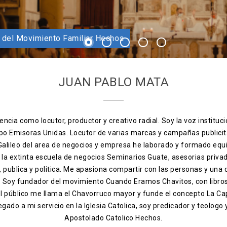
ador Apostolado Hechos
o catolico fundador del Movimiento Familiar Hechos
1
2
3
4
5
JUAN PABLO MATA
ncia como locutor, productor y creativo radial. Soy la voz instituci
po Emisoras Unidas. Locutor de varias marcas y campañas publicit
 Galileo del area de negocios y empresa he laborado y formado equ
, la extinta escuela de negocios Seminarios Guate, asesorias priva
ia, publica y politica. Me apasiona compartir con las personas y una
s. Soy fundador del movimiento Cuando Eramos Chavitos, con libro
el público me llama el Chavorruco mayor y funde el concepto La Ca
egado a mi servicio en la Iglesia Catolica, soy predicador y teologo
Apostolado Catolico Hechos.