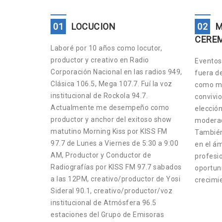
01
LOCUCION
02
M
CERE
Laboré por 10 años como locutor,
productor y creativo en Radio
Eventos 
Corporación Nacional en las radios 949,
fuera d
Clásica 106.5, Mega 107.7. Fuí la voz
como ma
institucional de Rockola 94.7.
convivio
Actualmente me desempeño como
elección
productor y anchor del exitoso show
moderad
matutino Morning Kiss por KISS FM
También
97.7 de Lunes a Viernes de 5:30 a 9:00
en el ám
AM, Productor y Conductor de
profesio
Radiografías por KISS FM 97.7 sabados
oportun
a las 12PM, creativo/productor de Yosi
crecimi
Sideral 90.1, creativo/productor/voz
institucional de Atmósfera 96.5
estaciones del Grupo de Emisoras