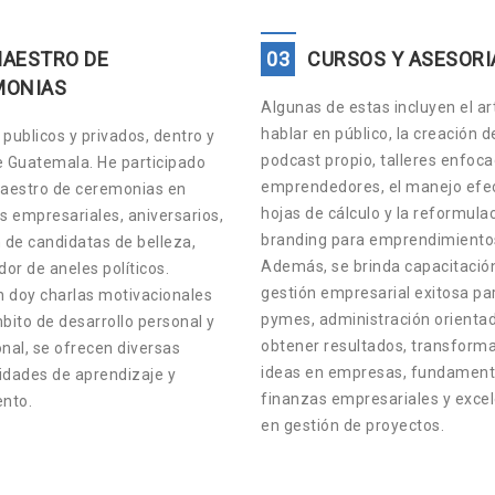
AESTRO DE
03
CURSOS Y ASESORI
MONIAS
Algunas de estas incluyen el ar
hablar en público, la creación d
publicos y privados, dentro y
podcast propio, talleres enfoc
e Guatemala. He participado
emprendedores, el manejo efec
estro de ceremonias en
hojas de cálculo y la reformula
s empresariales, aniversarios,
branding para emprendimiento
 de candidatas de belleza,
Además, se brinda capacitació
or de aneles políticos.
gestión empresarial exitosa pa
 doy charlas motivacionales
pymes, administración orienta
bito de desarrollo personal y
obtener resultados, transform
nal, se ofrecen diversas
ideas en empresas, fundament
idades de aprendizaje y
finanzas empresariales y exce
ento.
en gestión de proyectos.