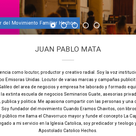
dador Apostolado Hechos
o catolico fundador del Movimiento Familiar Hechos
1
2
3
4
5
JUAN PABLO MATA
ncia como locutor, productor y creativo radial. Soy la voz instituci
po Emisoras Unidas. Locutor de varias marcas y campañas publicit
 Galileo del area de negocios y empresa he laborado y formado equ
, la extinta escuela de negocios Seminarios Guate, asesorias priva
ia, publica y politica. Me apasiona compartir con las personas y una
s. Soy fundador del movimiento Cuando Eramos Chavitos, con libro
el público me llama el Chavorruco mayor y funde el concepto La Ca
egado a mi servicio en la Iglesia Catolica, soy predicador y teologo
Apostolado Catolico Hechos.