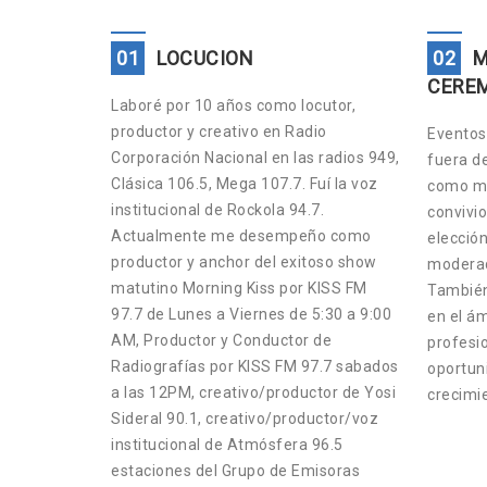
01
LOCUCION
02
M
CERE
Laboré por 10 años como locutor,
productor y creativo en Radio
Eventos 
Corporación Nacional en las radios 949,
fuera d
Clásica 106.5, Mega 107.7. Fuí la voz
como ma
institucional de Rockola 94.7.
convivio
Actualmente me desempeño como
elección
productor y anchor del exitoso show
moderad
matutino Morning Kiss por KISS FM
También
97.7 de Lunes a Viernes de 5:30 a 9:00
en el ám
AM, Productor y Conductor de
profesio
Radiografías por KISS FM 97.7 sabados
oportun
a las 12PM, creativo/productor de Yosi
crecimi
Sideral 90.1, creativo/productor/voz
institucional de Atmósfera 96.5
estaciones del Grupo de Emisoras