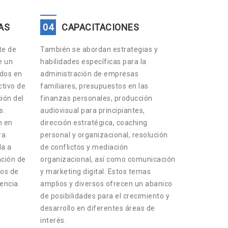
AS
04
CAPACITACIONES
te de
También se abordan estrategias y
e un
habilidades específicas para la
ados en
administración de empresas
tivo de
familiares, presupuestos en las
ción del
finanzas personales, producción
s.
audiovisual para principiantes,
n en
dirección estratégica, coaching
ra
personal y organizacional, resolución
da a
de conflictos y mediación
ación de
organizacional, así como comunicación
os de
y marketing digital. Estos temas
lencia
amplios y diversos ofrecen un abanico
de posibilidades para el crecimiento y
desarrollo en diferentes áreas de
interés.