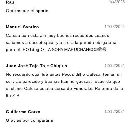
Raul
1/4/2025
Gracias por el aporte
Manuel Santizo
12/13/2024
Cafésa aun esta allí muy buenos recuerdos cuando
salíamos a duscotequiar y allí era la parada obligatoria
para el. HOTdog O LA SOPA MARUCHAN😍😍🤭🤭
Juan José Toje Toje Chiquin
12/13/2024
No recuerdo cual fué antes Pecos Bill o Cafesa, tenian un
servicio parecido y buenas hamnurguesas, recuerdo que
el último Cafesa estaba cerca de Funerales Reforma de la
6a.Z.9
Guillermo Corzo
12/13/2024
Gracias por compartir m