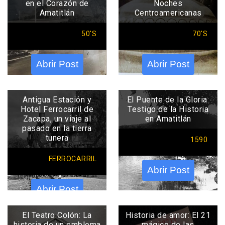
en el Corazón de
Noches
Amatitlán
Centroamericanas
50'S
70'S
Abrir Post
Abrir Post
Antigua Estación y
El Puente de la Gloria:
Hotel Ferrocarril de
Testigo de la Historia
Zacapa, un viaje al
en Amatitlán
pasado en la tierra
tunera
1590
FERROCARRIL
Abrir Post
Abrir Post
El Teatro Colón: La
Historia de amor: El 21
historia de un emblema
mágico de las