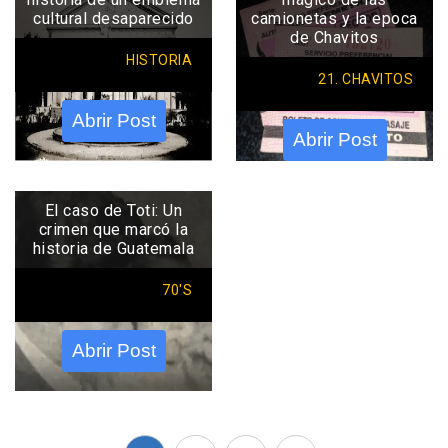
cultural desaparecido
camionetas y la epoca
de Chavitos
HISTORIA
21. CHAVITOS
Abrir Post
Abrir Post
El caso de Toti: Un
crimen que marcó la
historia de Guatemala
70'S
Abrir Post