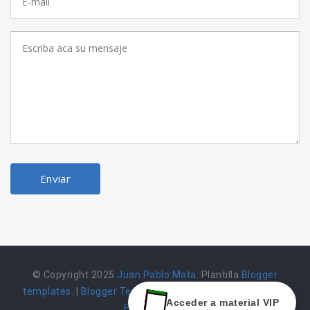
© Copyright 2025
Juan Pablo Mata
. Plantilla
Blogger
templates
. |
Blogger Templates
|
Herramienta alojada en
Acceder a material VIP
Emarket502 |