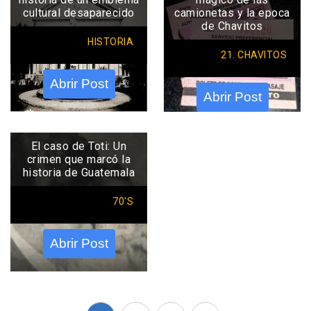
cultural desaparecido
camionetas y la epoca
de Chavitos
HISTORIA
21. CHAVITOS
Abrir Post
Abrir Post
El caso de Toti: Un
crimen que marcó la
historia de Guatemala
70'S
Abrir Post