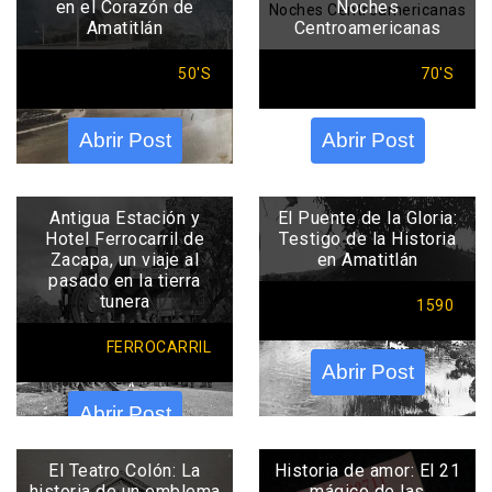
en el Corazón de
Noches
Amatitlán
Centroamericanas
50'S
70'S
Abrir Post
Abrir Post
Antigua Estación y
El Puente de la Gloria:
Hotel Ferrocarril de
Testigo de la Historia
Zacapa, un viaje al
en Amatitlán
pasado en la tierra
tunera
1590
FERROCARRIL
Abrir Post
Abrir Post
El Teatro Colón: La
Historia de amor: El 21
historia de un emblema
mágico de las