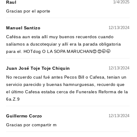
Raul
1/4/2025
Gracias por el aporte
Manuel Santizo
12/13/2024
Cafésa aun esta allí muy buenos recuerdos cuando
salíamos a duscotequiar y allí era la parada obligatoria
para el. HOTdog O LA SOPA MARUCHAN😍😍🤭🤭
Juan José Toje Toje Chiquin
12/13/2024
No recuerdo cual fué antes Pecos Bill o Cafesa, tenian un
servicio parecido y buenas hamnurguesas, recuerdo que
el último Cafesa estaba cerca de Funerales Reforma de la
6a.Z.9
Guillermo Corzo
12/13/2024
Gracias por compartir m