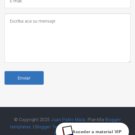
© Copyright 2025
Juan Pablo Mata
. Plantilla
Blogger
templates
. |
Blogger Templates
|
Herramienta alojada en
Acceder a material VIP
Emarket502 |