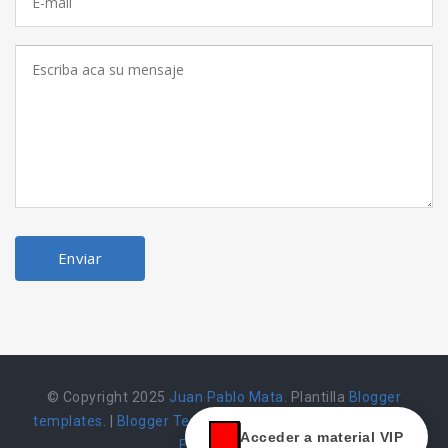
© Copyright 2025
Juan Pablo Mata
. Plantilla
Blogger
templates
. |
Blogger Templates
|
Herramienta alojada en
Acceder a material VIP
Emarket502 |