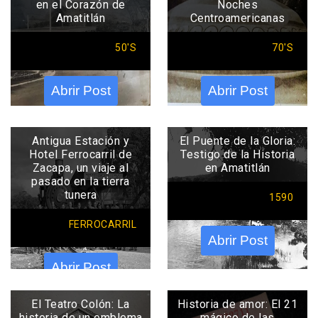
en el Corazón de
Noches
Amatitlán
Centroamericanas
50'S
70'S
Abrir Post
Abrir Post
Antigua Estación y
El Puente de la Gloria:
Hotel Ferrocarril de
Testigo de la Historia
Zacapa, un viaje al
en Amatitlán
pasado en la tierra
tunera
1590
FERROCARRIL
Abrir Post
Abrir Post
El Teatro Colón: La
Historia de amor: El 21
historia de un emblema
mágico de las