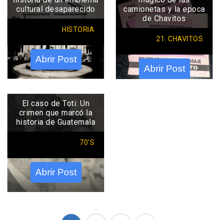
cultural desaparecido
camionetas y la epoca
de Chavitos
HISTORIA
21. CHAVITOS
Abrir Post
Abrir Post
El caso de Toti: Un
crimen que marcó la
historia de Guatemala
70'S
Abrir Post