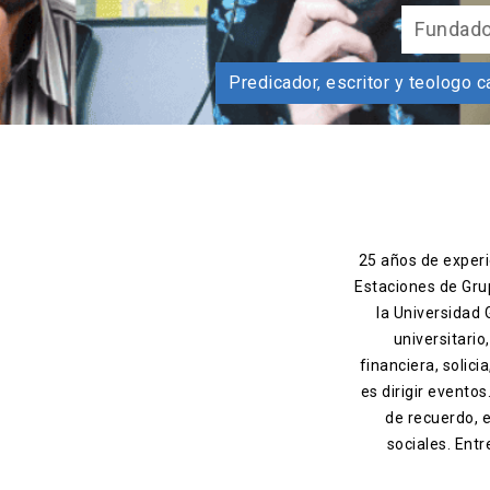
Locutor profesional
Experiencia de 25 años. Anuncios, documentales, pr
25 años de experie
Estaciones de Gru
la Universidad
universitario
financiera, solic
es dirigir evento
de recuerdo, 
sociales. Entr