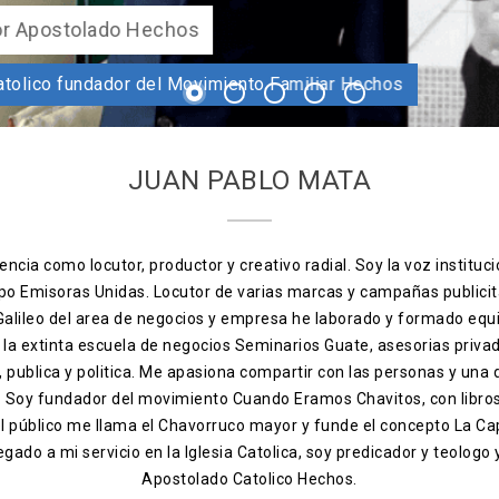
omocionales, contestadora telefonica.
1
2
3
4
5
JUAN PABLO MATA
ncia como locutor, productor y creativo radial. Soy la voz instituci
po Emisoras Unidas. Locutor de varias marcas y campañas publicit
 Galileo del area de negocios y empresa he laborado y formado equ
, la extinta escuela de negocios Seminarios Guate, asesorias priva
ia, publica y politica. Me apasiona compartir con las personas y una
s. Soy fundador del movimiento Cuando Eramos Chavitos, con libro
el público me llama el Chavorruco mayor y funde el concepto La Ca
egado a mi servicio en la Iglesia Catolica, soy predicador y teologo
Apostolado Catolico Hechos.