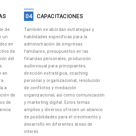
AS
04
CAPACITACIONES
te de
También se abordan estrategias y
e un
habilidades específicas para la
ados en
administración de empresas
tivo de
familiares, presupuestos en las
ción del
finanzas personales, producción
s.
audiovisual para principiantes,
n en
dirección estratégica, coaching
ra
personal y organizacional, resolución
da a
de conflictos y mediación
ación de
organizacional, así como comunicación
os de
y marketing digital. Estos temas
lencia
amplios y diversos ofrecen un abanico
de posibilidades para el crecimiento y
desarrollo en diferentes áreas de
interés.