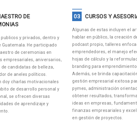
AESTRO DE
03
CURSOS Y ASESORI
MONIAS
Algunas de estas incluyen el ar
hablar en público, la creación d
publicos y privados, dentro y
podcast propio, talleres enfoc
e Guatemala. He participado
emprendedores, el manejo efec
estro de ceremonias en
hojas de cálculo y la reformula
s empresariales, aniversarios,
branding para emprendimiento
 de candidatas de belleza,
Además, se brinda capacitació
or de aneles políticos.
gestión empresarial exitosa pa
 doy charlas motivacionales
pymes, administración orienta
bito de desarrollo personal y
obtener resultados, transform
nal, se ofrecen diversas
ideas en empresas, fundament
idades de aprendizaje y
finanzas empresariales y exce
ento.
en gestión de proyectos.