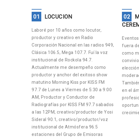
01
LOCUCION
02
M
CERE
Laboré por 10 años como locutor,
productor y creativo en Radio
Eventos 
Corporación Nacional en las radios 949,
fuera d
Clásica 106.5, Mega 107.7. Fuí la voz
como ma
institucional de Rockola 94.7.
convivio
Actualmente me desempeño como
elección
productor y anchor del exitoso show
moderad
matutino Morning Kiss por KISS FM
También
97.7 de Lunes a Viernes de 5:30 a 9:00
en el ám
AM, Productor y Conductor de
profesio
Radiografías por KISS FM 97.7 sabados
oportun
a las 12PM, creativo/productor de Yosi
crecimi
Sideral 90.1, creativo/productor/voz
institucional de Atmósfera 96.5
estaciones del Grupo de Emisoras