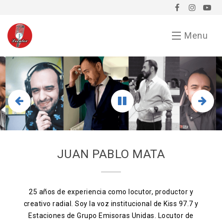
Menu
Inicio
Demo
Chavorrucadas
En tu evento
JUAN PABLO MATA
Servicios
Bio
25 años de experiencia como locutor, productor y
creativo radial. Soy la voz institucional de Kiss 97.7 y
Anunciarse conmigo
Estaciones de Grupo Emisoras Unidas. Locutor de