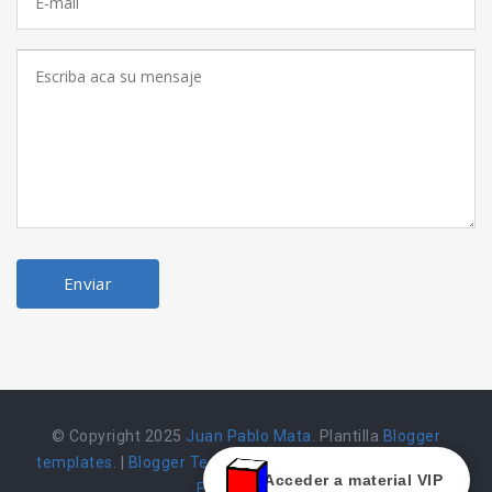
© Copyright 2025
Juan Pablo Mata
. Plantilla
Blogger
templates
. |
Blogger Templates
|
Herramienta alojada en
Acceder a material VIP
Emarket502 |