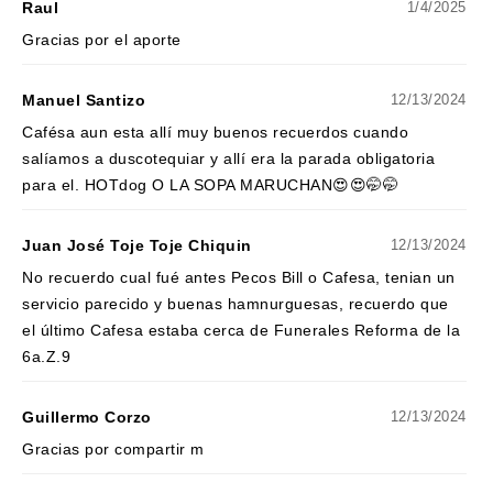
Raul
1/4/2025
Gracias por el aporte
Manuel Santizo
12/13/2024
Cafésa aun esta allí muy buenos recuerdos cuando
salíamos a duscotequiar y allí era la parada obligatoria
para el. HOTdog O LA SOPA MARUCHAN😍😍🤭🤭
Juan José Toje Toje Chiquin
12/13/2024
No recuerdo cual fué antes Pecos Bill o Cafesa, tenian un
servicio parecido y buenas hamnurguesas, recuerdo que
el último Cafesa estaba cerca de Funerales Reforma de la
6a.Z.9
Guillermo Corzo
12/13/2024
Gracias por compartir m