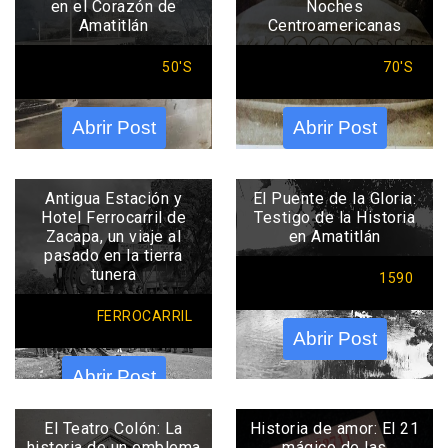
en el Corazón de
Noches
Amatitlán
Centroamericanas
50'S
70'S
Abrir Post
Abrir Post
Antigua Estación y
El Puente de la Gloria:
Hotel Ferrocarril de
Testigo de la Historia
Zacapa, un viaje al
en Amatitlán
pasado en la tierra
tunera
1590
FERROCARRIL
Abrir Post
Abrir Post
El Teatro Colón: La
Historia de amor: El 21
historia de un emblema
mágico de las