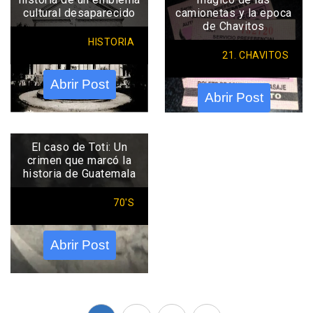
cultural desaparecido
camionetas y la epoca
de Chavitos
HISTORIA
21. CHAVITOS
Abrir Post
Abrir Post
El caso de Toti: Un
crimen que marcó la
historia de Guatemala
70'S
Abrir Post