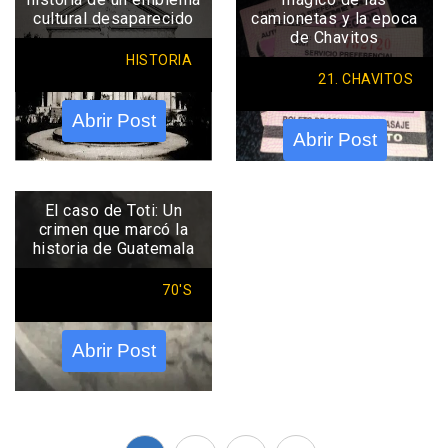
cultural desaparecido
camionetas y la epoca
de Chavitos
HISTORIA
21. CHAVITOS
Abrir Post
Abrir Post
El caso de Toti: Un
crimen que marcó la
historia de Guatemala
70'S
Abrir Post