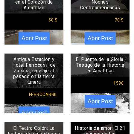
en el Corazón de
Noches
Amatitlán
Centroamericanas
50'S
70'S
Abrir Post
Abrir Post
Antigua Estación y
El Puente de la Gloria:
Hotel Ferrocarril de
Testigo de la Historia
Zacapa, un viaje al
en Amatitlán
pasado en la tierra
tunera
1590
FERROCARRIL
Abrir Post
Abrir Post
El Teatro Colón: La
Historia de amor: El 21
historia de un emblema
mágico de las