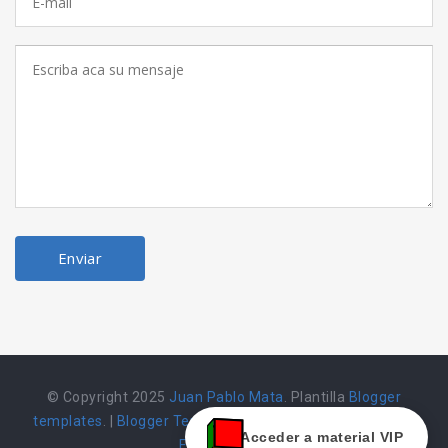
© Copyright 2025
Juan Pablo Mata
. Plantilla
Blogger
templates
. |
Blogger Templates
|
Herramienta alojada en
Acceder a material VIP
Emarket502 |