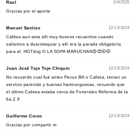
Raul
1/4/2025
Gracias por el aporte
Manuel Santizo
12/13/2024
Cafésa aun esta allí muy buenos recuerdos cuando
salíamos a duscotequiar y allí era la parada obligatoria
para el. HOTdog O LA SOPA MARUCHAN😍😍🤭🤭
Juan José Toje Toje Chiquin
12/13/2024
No recuerdo cual fué antes Pecos Bill o Cafesa, tenian un
servicio parecido y buenas hamnurguesas, recuerdo que
el último Cafesa estaba cerca de Funerales Reforma de la
6a.Z.9
Guillermo Corzo
12/13/2024
Gracias por compartir m