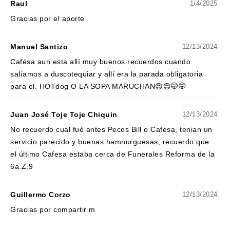
Raul
1/4/2025
Gracias por el aporte
Manuel Santizo
12/13/2024
Cafésa aun esta allí muy buenos recuerdos cuando
salíamos a duscotequiar y allí era la parada obligatoria
para el. HOTdog O LA SOPA MARUCHAN😍😍🤭🤭
Juan José Toje Toje Chiquin
12/13/2024
No recuerdo cual fué antes Pecos Bill o Cafesa, tenian un
servicio parecido y buenas hamnurguesas, recuerdo que
el último Cafesa estaba cerca de Funerales Reforma de la
6a.Z.9
Guillermo Corzo
12/13/2024
Gracias por compartir m