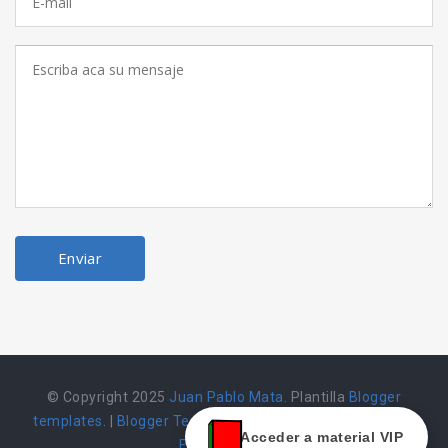
© Copyright 2025
Juan Pablo Mata
. Plantilla
Blogger
templates
. |
Blogger Templates
|
Herramienta alojada en
Acceder a material VIP
Emarket502 |