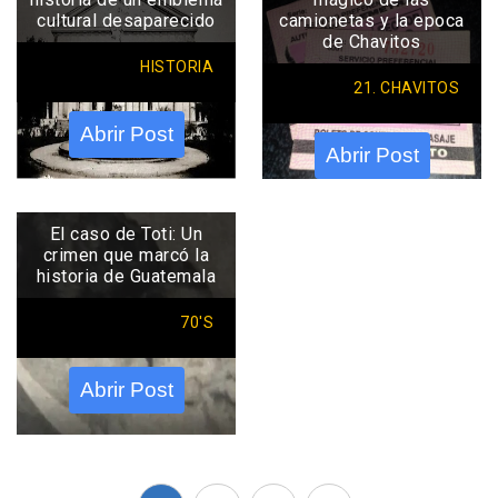
cultural desaparecido
camionetas y la epoca
de Chavitos
HISTORIA
21. CHAVITOS
Abrir Post
Abrir Post
El caso de Toti: Un
crimen que marcó la
historia de Guatemala
70'S
Abrir Post