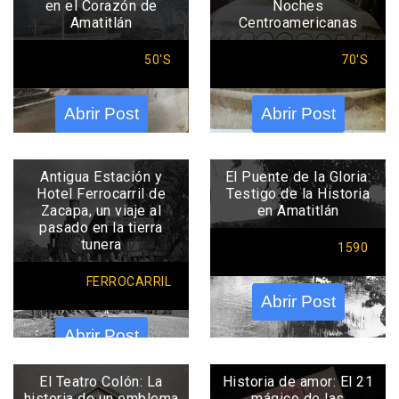
en el Corazón de
Noches
Amatitlán
Centroamericanas
50'S
70'S
Abrir Post
Abrir Post
Antigua Estación y
El Puente de la Gloria:
Hotel Ferrocarril de
Testigo de la Historia
Zacapa, un viaje al
en Amatitlán
pasado en la tierra
tunera
1590
FERROCARRIL
Abrir Post
Abrir Post
El Teatro Colón: La
Historia de amor: El 21
historia de un emblema
mágico de las