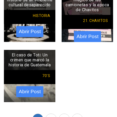
cultural desaparecido
camionetas y la epoca
de Chavitos
HISTORIA
21. CHAVITOS
Abrir Post
Abrir Post
El caso de Toti: Un
crimen que marcó la
historia de Guatemala
70'S
Abrir Post