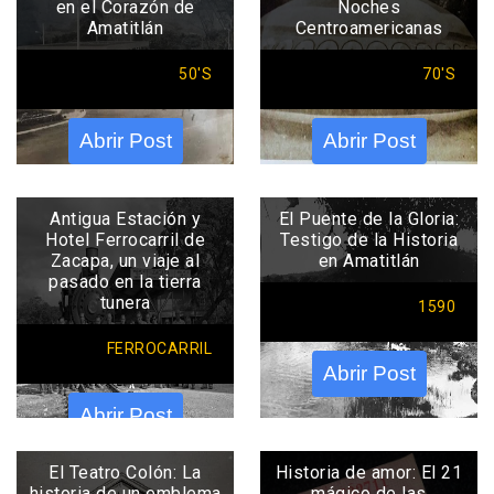
en el Corazón de
Noches
Amatitlán
Centroamericanas
50'S
70'S
Abrir Post
Abrir Post
Antigua Estación y
El Puente de la Gloria:
Hotel Ferrocarril de
Testigo de la Historia
Zacapa, un viaje al
en Amatitlán
pasado en la tierra
tunera
1590
FERROCARRIL
Abrir Post
Abrir Post
El Teatro Colón: La
Historia de amor: El 21
historia de un emblema
mágico de las