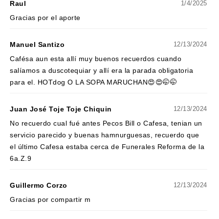
Raul
1/4/2025
Gracias por el aporte
Manuel Santizo
12/13/2024
Cafésa aun esta allí muy buenos recuerdos cuando
salíamos a duscotequiar y allí era la parada obligatoria
para el. HOTdog O LA SOPA MARUCHAN😍😍🤭🤭
Juan José Toje Toje Chiquin
12/13/2024
No recuerdo cual fué antes Pecos Bill o Cafesa, tenian un
servicio parecido y buenas hamnurguesas, recuerdo que
el último Cafesa estaba cerca de Funerales Reforma de la
6a.Z.9
Guillermo Corzo
12/13/2024
Gracias por compartir m