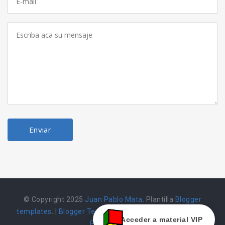
© Copyright 2025
Juan Pablo Mata
. Plantilla
Blogger
templates
. |
Blogger Templates
|
Herramienta alojada en
Acceder a material VIP
Emarket502 |