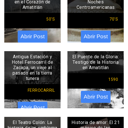
en el Corazón de
Noches
Amatitlán
Centroamericanas
50'S
70'S
Abrir Post
Abrir Post
Antigua Estación y
El Puente de la Gloria:
Hotel Ferrocarril de
Testigo de la Historia
Zacapa, un viaje al
en Amatitlán
pasado en la tierra
tunera
1590
FERROCARRIL
Abrir Post
Abrir Post
El Teatro Colón: La
Historia de amor: El 21
historia de un emblema
mágico de las