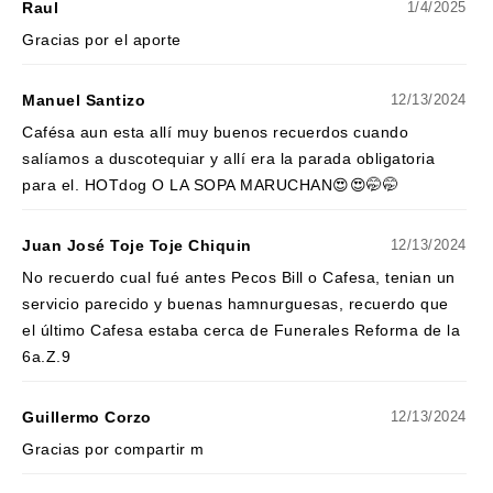
Raul
1/4/2025
Gracias por el aporte
Manuel Santizo
12/13/2024
Cafésa aun esta allí muy buenos recuerdos cuando
salíamos a duscotequiar y allí era la parada obligatoria
para el. HOTdog O LA SOPA MARUCHAN😍😍🤭🤭
Juan José Toje Toje Chiquin
12/13/2024
No recuerdo cual fué antes Pecos Bill o Cafesa, tenian un
servicio parecido y buenas hamnurguesas, recuerdo que
el último Cafesa estaba cerca de Funerales Reforma de la
6a.Z.9
Guillermo Corzo
12/13/2024
Gracias por compartir m