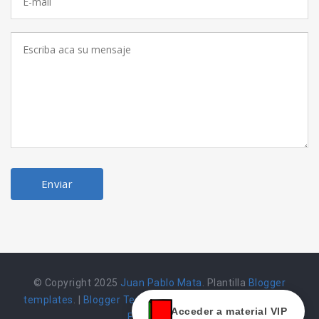
© Copyright 2025
Juan Pablo Mata
. Plantilla
Blogger
templates
. |
Blogger Templates
|
Herramienta alojada en
Acceder a material VIP
Emarket502 |