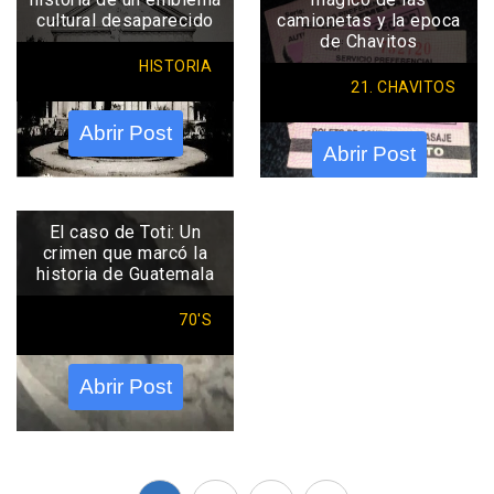
cultural desaparecido
camionetas y la epoca
de Chavitos
HISTORIA
21. CHAVITOS
Abrir Post
Abrir Post
El caso de Toti: Un
crimen que marcó la
historia de Guatemala
70'S
Abrir Post