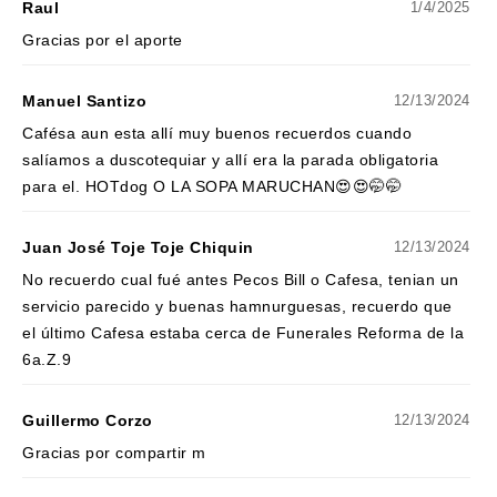
Raul
1/4/2025
Gracias por el aporte
Manuel Santizo
12/13/2024
Cafésa aun esta allí muy buenos recuerdos cuando
salíamos a duscotequiar y allí era la parada obligatoria
para el. HOTdog O LA SOPA MARUCHAN😍😍🤭🤭
Juan José Toje Toje Chiquin
12/13/2024
No recuerdo cual fué antes Pecos Bill o Cafesa, tenian un
servicio parecido y buenas hamnurguesas, recuerdo que
el último Cafesa estaba cerca de Funerales Reforma de la
6a.Z.9
Guillermo Corzo
12/13/2024
Gracias por compartir m