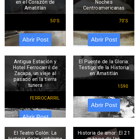
en el Corazón de
Noches
Amatitlán
Centroamericanas
50'S
70'S
Abrir Post
Abrir Post
Antigua Estación y
El Puente de la Gloria:
Hotel Ferrocarril de
Testigo de la Historia
Zacapa, un viaje al
en Amatitlán
pasado en la tierra
tunera
1590
FERROCARRIL
Abrir Post
Abrir Post
El Teatro Colón: La
Historia de amor: El 21
historia de un emblema
mágico de las