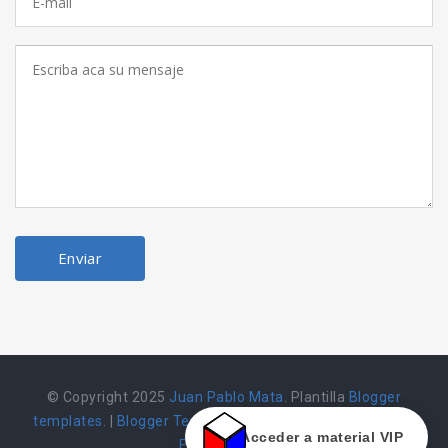
© Copyright 2025
Juan Pablo Mata
. Plantilla
Blogger
templates
. |
Blogger Templates
|
Herramienta alojada en
Acceder a material VIP
Emarket502 |