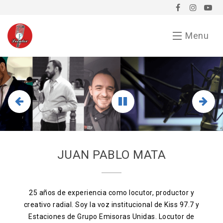
Menu
Inicio
Demo
Chavorrucadas
En tu evento
JUAN PABLO MATA
Servicios
Bio
25 años de experiencia como locutor, productor y
creativo radial. Soy la voz institucional de Kiss 97.7 y
Anunciarse conmigo
Estaciones de Grupo Emisoras Unidas. Locutor de