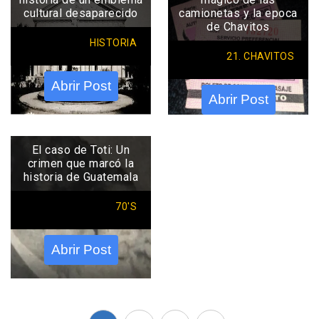
cultural desaparecido
camionetas y la epoca
de Chavitos
HISTORIA
21. CHAVITOS
Abrir Post
Abrir Post
El caso de Toti: Un
crimen que marcó la
historia de Guatemala
70'S
Abrir Post