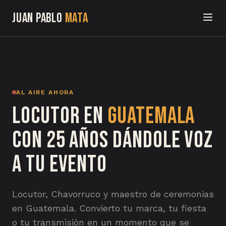
Juan Pablo
Mata
Inicio
Demo
AL AIRE AHORA
Sobre mí
Locutor en
Guatemala
Servicios
con 25 años dándole voz
Herramientas
a tu evento
Chavorrucadas
Locutor, Chavorruco y maestro de ceremonias
Contacto
en Guatemala. Convierto tu marca, tu fiesta
o tu transmisión en un momento que se